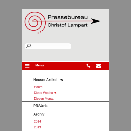
Menü
Neuste Artikel
Heute
Diese Woche
Diesen Monat
PR/Varia
Archiv
2014
2013